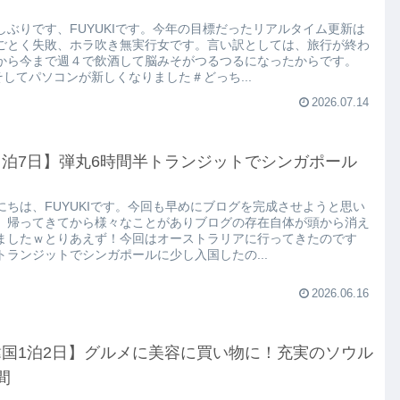
しぶりです、FUYUKIです。今年の目標だったリアルタイム更新は
ごとく失敗、ホラ吹き無実行女です。言い訳としては、旅行が終わ
から今まで週４で飲酒して脳みそがつるつるになったからです。
)そしてパソコンが新しくなりました＃どっち...
2026.07.14
４泊7日】弾丸6時間半トランジットでシンガポール
にちは、FUYUKIです。今回も早めにブログを完成させようと思い
、帰ってきてから様々なことがありブログの存在自体が頭から消え
ましたｗとりあえず！今回はオーストラリアに行ってきたのです
トランジットでシンガポールに少し入国したの...
2026.06.16
韓国1泊2日】グルメに美容に買い物に！充実のソウル
間