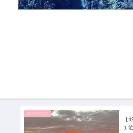
オーストラリア
【
１泊