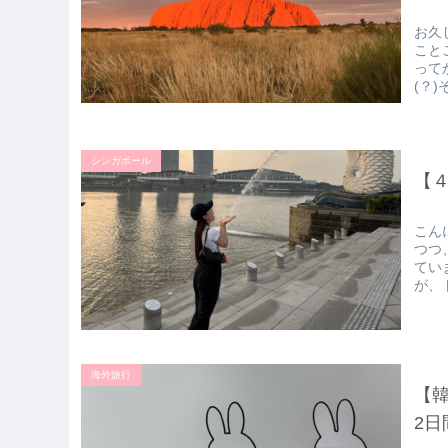
お久
こと
って
(？
シンガポール
【
こん
つつ
てい
が、
海外旅行
【
2日