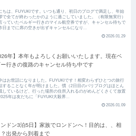
にちは、FUYUKIです。いつも通り、初日のブログで満足し、年始
拶で全てが終わったかのように過ごしていました。（有限無実行）
言っていたベルギー行きのマイル航空券ですが、キャンセル待ちで
昨日までに席の空きが出ずキャンセルになり...
2026.01.29
026年】本年もよろしくお願いいたします。現在ベ
ギー行きの復路のキャンセル待ち中です
中はお世話になりました。FUYUKIです！相変わらずひとつの旅行
結することなく年が明けました。慣（2日目のパリブログはほとん
成しているけど、行った場所の住所入れるのがめんどくさくて放置
025年は友だちに「FUYUKI大殺界...
2026.01.09
ロンドン3泊5日】家族でロンドンへ！目的は、、相
！？出発から到着まで