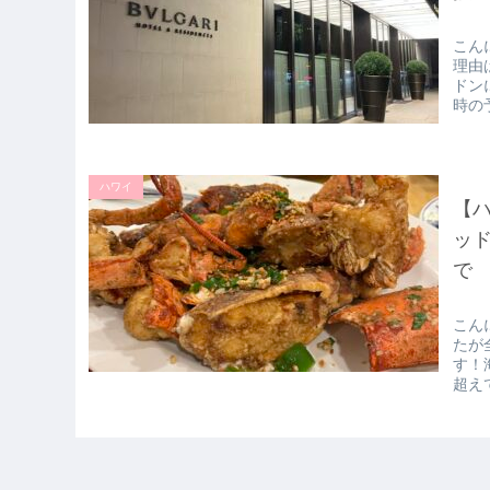
こん
理由
ドン
時の
ハワイ
【ハ
ッ
で
こん
たが
す！
超え