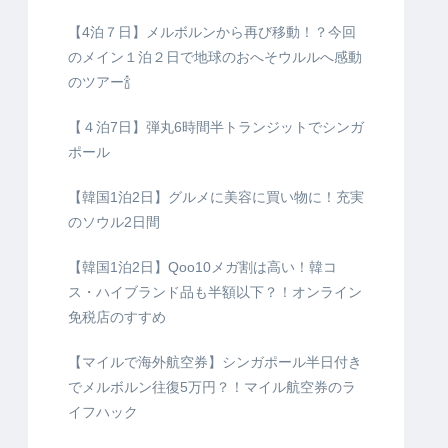
【4泊７日】メルボルンから再び移動！？今回
のメイン１泊２日で地球のおへそウルルへ感動
のツアー🍾
【４泊7日】弾丸6時間半トランジットでシンガ
ポール
【韓国1泊2日】グルメに美容に買い物に！充実
のソウル2日間
【韓国1泊2日】Qoo10メガ割は高い！韓コ
ス・ハイブランド品も半額以下？！オンライン
免税店のすすめ
【マイルで海外航空券】シンガポール半日付き
でメルボルン往復5万円？！マイル航空券のラ
イフハック