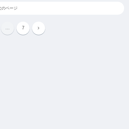
次のページ
次
…
7
へ