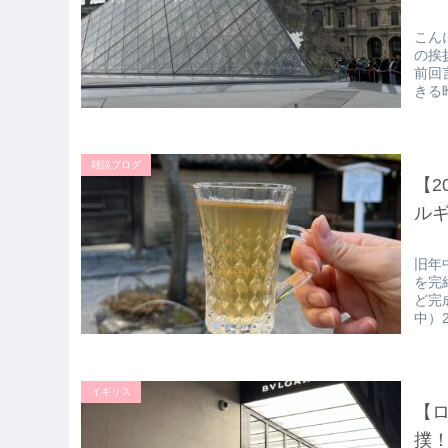
こん
の挨
前回
きる
雑談ブログ
【2
ル
旧年
を完
ど完
中）2
イギリス
【
撲