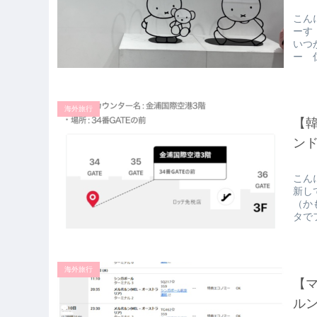
こん
ーす
いつ
ー 仁
海外旅行
【韓
ン
こん
新し
（か
タで
海外旅行
【
ル