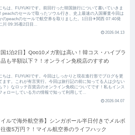
にちは、FUYUKIです。前回行った韓国旅行について書いていきま
！peachのセールで取ったソウル行き、史上最速の入国審査今回は
かのpeachのセールで航空券を取りました。1日目✈関西 07:40発
川 09:35着2日目...
2026.04.13
国1泊2日】Qoo10メガ割は高い！韓コス・ハイブラ
ド品も半額以下？！オンライン免税店のすすめ
にちは、FUYUKIです。今回はしっかりと現在進行形でブログを更
てます。これが有言実行。今回は旅行記の前に知ってる人は少ない
も？）なロッテ百貨店のオンライン免税についてです！私もインス
フォローしている方の情報で知って利用して...
2026.04.07
マイルで海外航空券】シンガポール半日付きでメルボ
ン往復5万円？！マイル航空券のライフハック