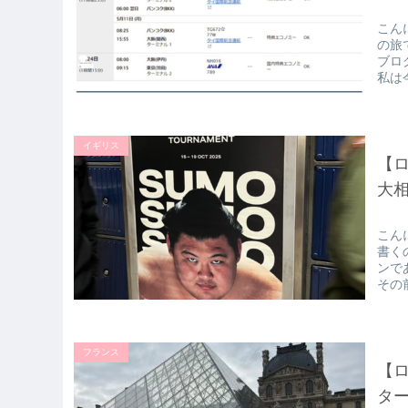
こん
の旅
ブロ
私は
イギリス
【ロ
大
こん
書く
ンで
その
フランス
【
タ