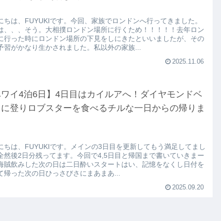
にちは、FUYUKIです。今回、家族でロンドンへ行ってきました。
は、、、そう。大相撲ロンドン場所に行くため！！！！！去年ロン
に行った時にロンドン場所の下見をしにきたといいましたが、その
予習がかなり生かされました。私以外の家族...
2025.11.06
ワイ4泊6日】4日目はカイルアへ！ダイヤモンドベ
ドに登りロブスターを食べるチルな一日からの帰りま
にちは、FUYUKIです。メインの3日目を更新してもう満足してまし
全然後2日分残ってます。今回で4,5日目と帰国まで書いていきまー
海賊飲みした次の日は二日酔いスタートはい、記憶をなくし日付を
て帰った次の日ひっさびさにまあまあ...
2025.09.20