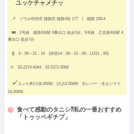
ユッケチャメチッ
📍 ソウル特別市 鐘路区 鐘路4街 177 / 鐘路 200-4
🚃 1号線 鐘路5街駅 8番出口 徒歩3分、5号線 乙支路4街駅 4
番出口 徒歩7分
⌚ 9：00～22：10 (休憩14：00～15：00、LO21：00)
☏ 02-2274-8344、02-2272-3069
✓
ユッケ丼(小)9,000W、(大)13,000W 生レバー・生センマイ
16,000W
食べて感動のタニシ⁈私の一番おすすめ
「トゥッペギチプ」