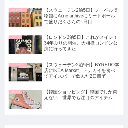
【スウェーデン2泊5日】ノーベル博
スウェーデン
物館にAcne arthiveにミートボール
で盛りだくさんの1日目
【ロンドン3泊5日】これがメイン！
イギリス
34年ぶりの開催、大相撲ロンドン公
演に行ってきた
【スウェーデン2泊5日】BYREDO本
スウェーデン
店にIKEA Market、トナカイを食べ
てアイスバーで飲んだ2日目🍸
【韓国ショッピング】韓国でしか買
海外旅行
えない！世界でも注目のアイテム