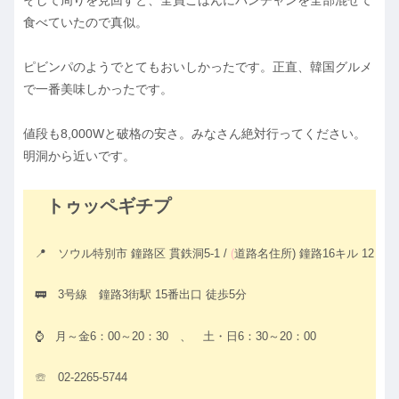
食べていたので真似。
ピビンパのようでとてもおいしかったです。正直、韓国グルメ
で一番美味しかったです。
値段も8,000Wと破格の安さ。みなさん絶対行ってください。
明洞から近いです。
トゥッペギチプ
📍 ソウル特別市 鐘路区 貫鉄洞5-1 /
(
道路名住所) 鐘路16キル 12
🚃 3号線 鐘路3街駅 15番出口 徒歩5分
⌚ 月～金6：00～20：30 、 土・日6：30～20：00
☏ 02-2265-5744