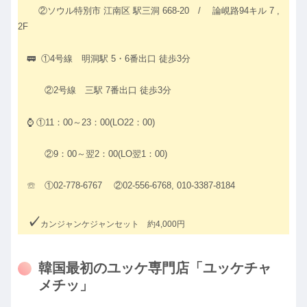
②ソウル特別市 江南区 駅三洞 668-20 / 論峴路94キル 7 ,
2F
🚃 ①4号線 明洞駅 5・6番出口 徒歩3分
②2号線 三駅 7番出口 徒歩3分
⌚ ①11：00～23：00(LO22：00)
②9：00～翌2：00(LO翌1：00)
☏ ①02-778-6767 ②02-556-6768, 010-3387-8184
✓
カンジャ
ン
ケジャン
セット
約
4,000
円
韓国最初のユッケ専門店「ユッケチャ
メチッ」