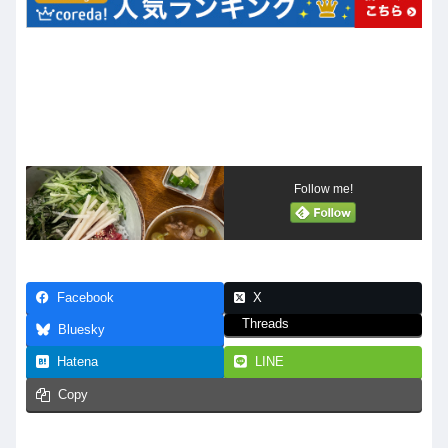
Follow me!
Facebook
X
Threads
Bluesky
Hatena
LINE
Copy