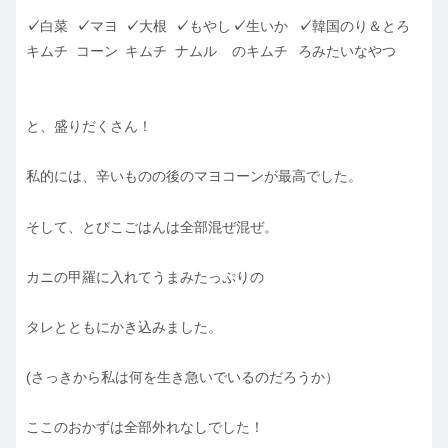
✓
白菜
✓
マヨ
✓
大根
✓
もやし
✓
生いか
✓
韓国のり＆とろ
キムチ
コーン
キムチ
ナムル
のキムチ
ろみたいなやつ
と、盛りだくさん！
私的には、辛いものの後のマヨコーンが最高でした。
そして、とびこごはんは全部混ぜ混ぜ。
カニの甲羅に入れてうまみたっぷりの
タレとともにかき込みました。
(さっきから私は何を生き急いでいるのだろうか）
ここのおかずは全部外れなしでした！