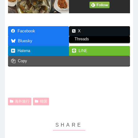
Facebook
X
Threads
Bluesky
Hatena
LINE
Copy
海外旅行
韓国