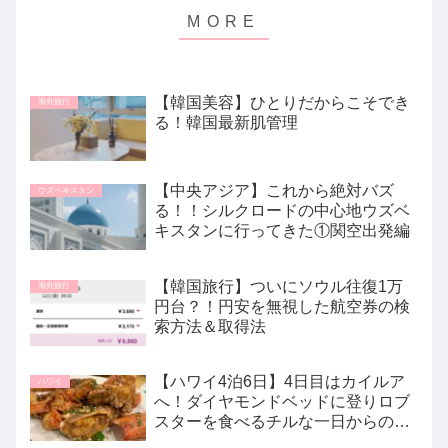
【韓国美容】ひとりだからこそでき
海外旅行
る！韓国最新肌管理
【中央アジア】これから絶対バズ
ウズベキスタン
る！！シルクロードの中心地ウズベ
キスタンに行ってきた①関空出発編
【韓国旅行】ついにソウル往復1万
海外旅行
円台？！円安を無視した航空券の検
索方法＆取得法
【ハワイ4泊6日】4日目はカイルア
ハワイ
へ！ダイヤモンドベッドに登りロブ
スターを食べるチルな一日からの帰
りまで