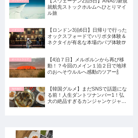
【スウェーデン2泊5日】ANAの新規
スウェーデン
就航先ストックホルムへひとりマイ
ル旅
【ロンドン3泊6日】日帰りで行った
イギリス
オックスフォードでハリポタ体験＆
ネクタイが有名な本場のパブ体験🍺
【4泊７日】メルボルンから再び移
オーストラリア
動！？今回のメイン１泊２日で地球
のおへそウルルへ感動のツアー🍾
【韓国グルメ】まだSNSで話題にな
海外旅行
る前！人生ダントツナンバー1！弘
大の絶品すぎるカンジャンケジャン
店